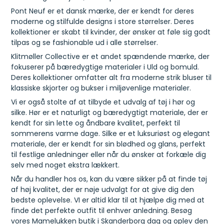
Pont Neuf er et dansk mærke, der er kendt for deres
moderne og stilfulde designs i store størrelser. Deres
kollektioner er skabt til kvinder, der ønsker at føle sig godt
tilpas og se fashionable ud i alle størrelser.
Klitmøller Collective er et andet spændende mærke, der
fokuserer på bæredygtige materialer i Uld og bomuld.
Deres kollektioner omfatter alt fra moderne strik bluser til
klassiske skjorter og bukser i miljøvenlige materialer.
Vi er også stolte af at tilbyde et udvalg af tøj i hør og
silke. Hør er et naturligt og bæredygtigt materiale, der er
kendt for sin lette og åndbare kvalitet, perfekt til
sommerens varme dage. Silke er et luksuriøst og elegant
materiale, der er kendt for sin blødhed og glans, perfekt
til festlige anledninger eller når du ønsker at forkæle dig
selv med noget ekstra lækkert.
Når du handler hos os, kan du være sikker på at finde tøj
af høj kvalitet, der er nøje udvalgt for at give dig den
bedste oplevelse. VI er altid klar til at hjælpe dig med at
finde det perfekte outfit til enhver anledning. Besøg
vores Mamelukken butik i Skanderborg dag og oplev den