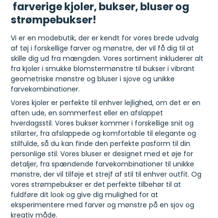
farverige kjoler, bukser, bluser og
strømpebukser!
Vi er en modebutik, der er kendt for vores brede udvalg
af tøj i forskellige farver og mønstre, der vil få dig til at
skille dig ud fra mængden. Vores sortiment inkluderer alt
fra kjoler i smukke blomstermønstre til bukser i vibrant
geometriske mønstre og bluser i sjove og unikke
farvekombinationer.
Vores kjoler er perfekte til enhver lejlighed, om det er en
aften ude, en sommerfest eller en afslappet
hverdagsstil. Vores bukser kommer i forskellige snit og
stilarter, fra afslappede og komfortable til elegante og
stilfulde, så du kan finde den perfekte pasform til din
personlige stil. Vores bluser er designet med et øje for
detaljer, fra spændende farvekombinationer til unikke
mønstre, der vil tilføje et strejf af stil til enhver outfit. Og
vores strømpebukser er det perfekte tilbehør til at
fuldføre dit look og give dig mulighed for at
eksperimentere med farver og mønstre på en sjov og
kreativ måde.