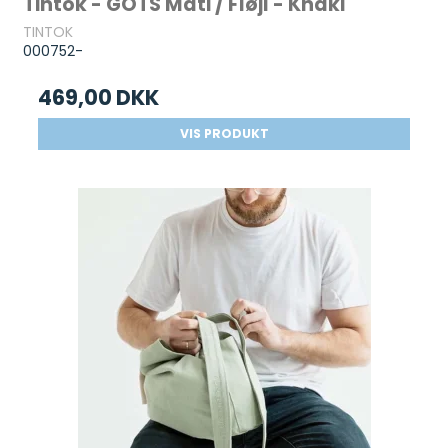
Tintok - GOTS Mati / Fløjl - Khaki
TINTOK
000752-
469,00 DKK
VIS PRODUKT