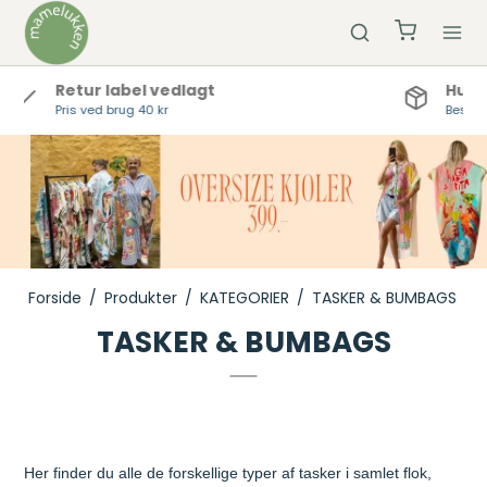
Hurtig Levering
Bestil inden kl 12 og vi sender samme dag
Forside
/
Produkter
/
KATEGORIER
/
TASKER & BUMBAGS
TASKER & BUMBAGS
Her finder du alle de forskellige typer af tasker
i samlet flok,