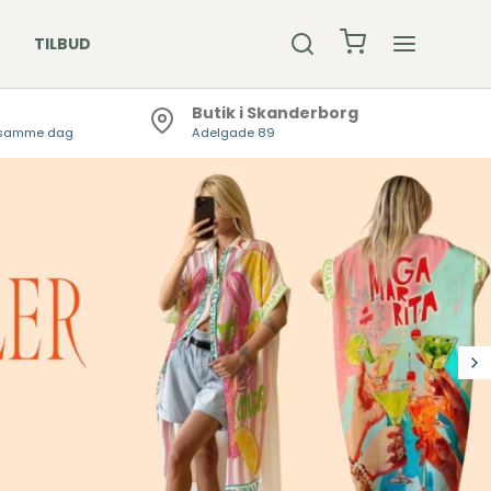
TILBUD
Butik i Skanderborg
er samme dag
Adelgade 89
R & BEANIE
ØMPER
KLÆDER
DSKER /
DLEDSVARMER
KKER