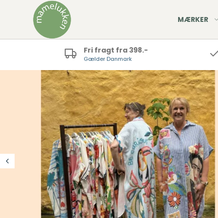
MÆRKER
Fri fragt fra 398.-
Gælder Danmark
rter
agter