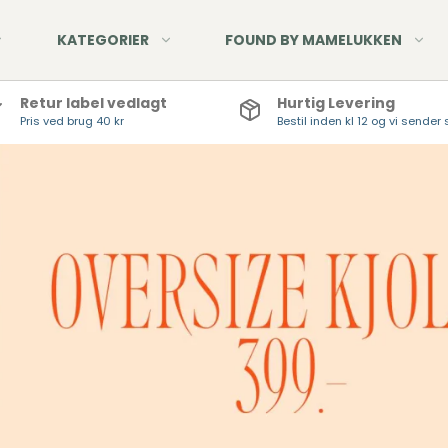
KATEGORIER
FOUND BY MAMELUKKEN
Retur label vedlagt
Hurtig Levering
Pris ved brug 40 kr
Bestil inden kl 12 og vi send
Nyheder - Pont Neuf
Denim Jeans
Udsalg - Pont Neuf
Fløjlsbukser
Hør - Pont Neuf
Twill Jeans
Tøj - Hør, viskose &
HUE
bomuld
STR
TØR
HAN
HÅN
SMY