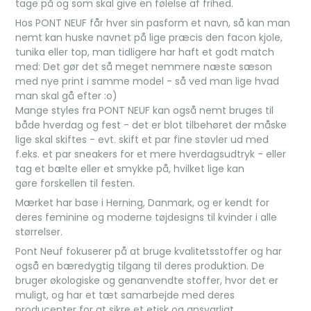
tage på og som skal give en følelse af frihed.
Hos PONT NEUF får hver sin pasform et navn, så kan man
nemt kan huske navnet på lige præcis den facon kjole,
tunika eller top, man tidligere har haft et godt match
med: Det gør det så meget nemmere næste sæson
med nye print i samme model - så ved man lige hvad
man skal gå efter :o)
Mange styles fra PONT NEUF kan også nemt bruges til
både hverdag og fest - det er blot tilbehøret der måske
lige skal skiftes - evt. skift et par fine støvler ud med
f.eks. et par sneakers for et mere hverdagsudtryk - eller
tag et bælte eller et smykke på, hvilket lige kan
gøre forskellen til festen.
Mærket har base i Herning, Danmark, og er kendt for
deres feminine og moderne tøjdesigns til kvinder i alle
størrelser.
Pont Neuf fokuserer på at bruge kvalitetsstoffer og har
også en bæredygtig tilgang til deres produktion. De
bruger økologiske og genanvendte stoffer, hvor det er
muligt, og har et tæt samarbejde med deres
producenter for at sikre et etisk og ansvarligt