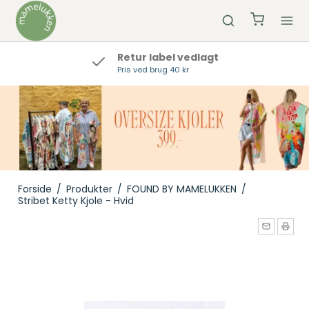
t
Hurtig Levering
Bestil inden kl 12 og vi sender samme d
Forside
/
Produkter
/
FOUND BY MAMELUKKEN
/
Stribet Ketty Kjole - Hvid