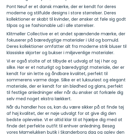
Pont Neuf er et dansk mærke, der er kendt for deres
moderne og stilfulde designs i store størrelser. Deres
kollektioner er skabt til kvinder, der ønsker at føle sig godt
tilpas og se fashionable ud i alle størrelser.
Klitmøller Collective er et andet spændende mærke, der
fokuserer på bæredygtige materialer i Uld og bomuld.
Deres kollektioner omfatter alt fra moderne strik bluser til
klassiske skjorter og bukser i miljøvenlige materialer.
Vi er også stolte af at tilbyde et udvalg af tøj i hør og
silke. Hør er et naturligt og bæredygtigt materiale, der er
kendt for sin lette og åndbare kvalitet, perfekt til
sommerens varme dage. Silke er et luksuriøst og elegant
materiale, der er kendt for sin blødhed og glans, perfekt
til festlige anledninger eller når du ønsker at forkæle dig
selv med noget ekstra lækkert.
Når du handler hos os, kan du være sikker på at finde tøj
af høj kvalitet, der er nøje udvalgt for at give dig den
bedste oplevelse. VI er altid klar til at hjælpe dig med at
finde det perfekte outfit til enhver anledning. Besøg
vores Mamelukken butik i Skanderborg dag og oplev den