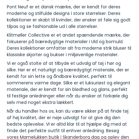
Pont Neuf er et dansk mærke, der er kendt for deres
moderne og stilfulde designs i store størrelser. Deres
kollektioner er skabt til kvinder, der ønsker at føle sig godt
tilpas og se fashionable ud i alle størrelser.
Klitmøller Collective er et andet spændende mærke, der
fokuserer på bæredygtige materialer i Uld og bomuld.
Deres kollektioner omfatter alt fra moderne strik bluser til
klassiske skjorter og bukser i miljøvenlige materialer.
Vi er også stolte af at tilbyde et udvalg af tøj i hør og
silke. Hør er et naturligt og bæredygtigt materiale, der er
kendt for sin lette og åndbare kvalitet, perfekt til
sommerens varme dage. Silke er et luksuriøst og elegant
materiale, der er kendt for sin blødhed og glans, perfekt
til festlige anledninger eller når du ønsker at forkæle dig
selv med noget ekstra lækkert.
Når du handler hos os, kan du være sikker på at finde tøj
af høj kvalitet, der er nøje udvalgt for at give dig den
bedste oplevelse. VI er altid klar til at hjælpe dig med at
finde det perfekte outfit til enhver anledning. Besøg
vores Mamelukken butik i Skanderborg dag og oplev den