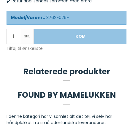
✔️ Returlabel sendes sammen med ordre.
Model/Varenr.:
3762-026-
KØB
stk.
Tilføj til ønskeliste
Relaterede produkter
FOUND BY MAMELUKKEN
I denne kategori har vi samlet alt det tøj, vi selv har
håndplukket fra små udenlandske leverandører.