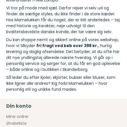
leverandører i hele Europa.
Vi tror på mode med sjæl. Derfor rejser vi selv ud og
finder de særlige styles, du ikke finder i de store kæder.
Hos Mamelukken får du noget, der er lidt anderledes – tøj
med historie og karakter, nøje udvalgt til den
kvalitetsbevidste danske kvinde, der tør være sig selv.
Du kan shoppe nemt og sikkert online på vores webshop,
hvor vi tilbyder
fri fragt ved køb over 398 kr.
, hurtig
levering og daglig afsendelse. Det betyder, at du ofte har
dit nye yndlingstøj allerede næste hverdag. Vi går op i
personlig service og sørger for, at du får en god oplevelse
– både online og i butikken i Skanderborg.
Så leder du efter kjoler, skjorter, bukser eller bluser, som
ikke ligner alle andres? Kig forbi Mamelukken – hvor
personlig stil og unikke fund mødes.
Din konto
Mine ordrer
Ønskeliste