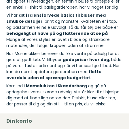
afslappet til hverdagen, en feminin bluse til arbejde eller
en enkel T-shirt til basisgarderoben, har vi noget for dig.
Vi har
alt fra ensfarvede basics til bluser med
smukke detaljer
, print og mønstre. Kvaliteten er i top,
og pasformen er nøje udvalgt, så du får tøj, der både er
behageligt at have på og flatterende at se på
.
Mange af vores styles er lavet i bløde og strækbare
materialer, der følger kroppen uden at stramme.
Hos Mamelukken behøver du ikke vente på udsalg for at
gøre et godt køb. Vi tilbyder
gode priser hver dag
, både
på vores faste sortiment og når vi har særlige tilbud. Her
kan du nemt opdatere garderoben med
flotte
overdele uden at sprænge budgettet
.
Kom ind i
Mamelukken i Skanderborg
og gå på
opdagelse i vores skønne udvalg. Vi står klar til at hjælpe
dig med at finde lige netop den T-shirt, bluse eller top,
der passer til dig og din stil – til en pris, du vil elske.
Din konto