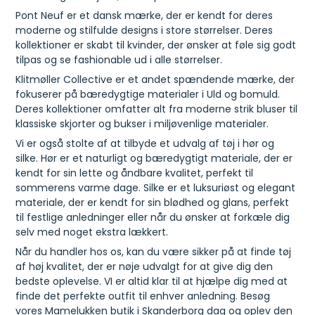
Pont Neuf er et dansk mærke, der er kendt for deres
moderne og stilfulde designs i store størrelser. Deres
kollektioner er skabt til kvinder, der ønsker at føle sig godt
tilpas og se fashionable ud i alle størrelser.
Klitmøller Collective er et andet spændende mærke, der
fokuserer på bæredygtige materialer i Uld og bomuld.
Deres kollektioner omfatter alt fra moderne strik bluser til
klassiske skjorter og bukser i miljøvenlige materialer.
Vi er også stolte af at tilbyde et udvalg af tøj i hør og
silke. Hør er et naturligt og bæredygtigt materiale, der er
kendt for sin lette og åndbare kvalitet, perfekt til
sommerens varme dage. Silke er et luksuriøst og elegant
materiale, der er kendt for sin blødhed og glans, perfekt
til festlige anledninger eller når du ønsker at forkæle dig
selv med noget ekstra lækkert.
Når du handler hos os, kan du være sikker på at finde tøj
af høj kvalitet, der er nøje udvalgt for at give dig den
bedste oplevelse. VI er altid klar til at hjælpe dig med at
finde det perfekte outfit til enhver anledning. Besøg
vores Mamelukken butik i Skanderborg dag og oplev den