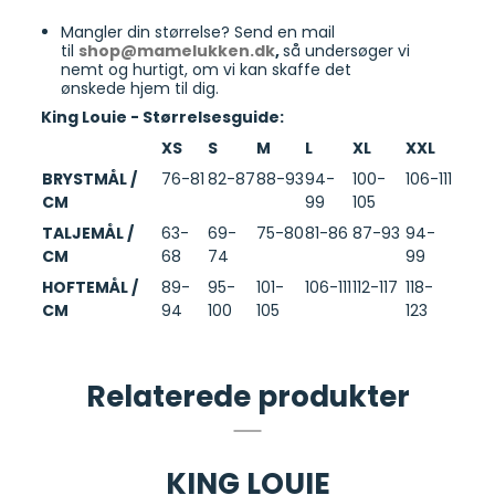
Mangler din størrelse? Send en mail
til
shop@mamelukken.dk
,
så undersøger vi
nemt og hurtigt, om vi kan skaffe det
ønskede hjem til dig.
King Louie - Størrelsesguide:
XS
S
M
L
XL
XXL
BRYSTMÅL /
76-81
82-87
88-93
94-
100-
106-111
CM
99
105
TALJEMÅL /
63-
69-
75-80
81-86
87-93
94-
CM
68
74
99
HOFTEMÅL /
89-
95-
101-
106-111
112-117
118-
CM
94
100
105
123
Relaterede produkter
KING LOUIE