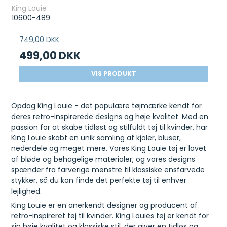
King Louie
10600-489
749,00 DKK
499,00 DKK
VIS PRODUKT
Opdag King Louie - det populære tøjmærke kendt for
deres retro-inspirerede designs og høje kvalitet. Med en
passion for at skabe tidløst og stilfuldt tøj til kvinder, har
King Louie skabt en unik samling af kjoler, bluser,
nederdele og meget mere. Vores King Louie tøj er lavet
af bløde og behagelige materialer, og vores designs
spænder fra farverige mønstre til klassiske ensfarvede
stykker, så du kan finde det perfekte tøj til enhver
lejlighed.
King Louie er en anerkendt designer og producent af
retro-inspireret tøj til kvinder. King Louies tøj er kendt for
sin høje kvalitet og klassiske stil, der giver en tidløs og