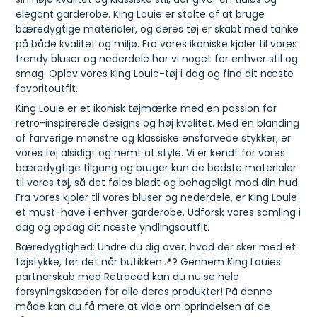
elegant garderobe. King Louie er stolte af at bruge
bæredygtige materialer, og deres tøj er skabt med tanke
på både kvalitet og miljø. Fra vores ikoniske kjoler til vores
trendy bluser og nederdele har vi noget for enhver stil og
smag. Oplev vores King Louie-tøj i dag og find dit næste
favoritoutfit.
King Louie er et ikonisk tøjmærke med en passion for
retro-inspirerede designs og høj kvalitet. Med en blanding
af farverige mønstre og klassiske ensfarvede stykker, er
vores tøj alsidigt og nemt at style. Vi er kendt for vores
bæredygtige tilgang og bruger kun de bedste materialer
til vores tøj, så det føles blødt og behageligt mod din hud.
Fra vores kjoler til vores bluser og nederdele, er King Louie
et must-have i enhver garderobe. Udforsk vores samling i
dag og opdag dit næste yndlingsoutfit.
Bæredygtighed: Undre du dig over, hvad der sker med et
tøjstykke, før det når butikken📍? Gennem King Louies
partnerskab med Retraced kan du nu se hele
forsyningskæden for alle deres produkter! På denne
måde kan du få mere at vide om oprindelsen af de