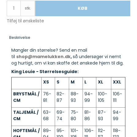
KØB
stk.
Tilføj til ønskeliste
Beskrivelse
Mangler din størrelse? Send en mail
til
shop@mamelukken.dk
,
så undersøger vi nemt
og hurtigt, om vi kan skaffe det ønskede hjem til dig.
King Louie - Størrelsesguide:
XS
S
M
L
XL
XXL
BRYSTMÅL /
76-
82-
88-
94-
100-
106-
CM
81
87
93
99
105
111
TALJEMÅL /
63-
69-
75-
81-
87-
94-
CM
68
74
80
86
93
99
HOFTEMÅL /
89-
95-
101-
106-
112-
118-
CM
94
100
105
111
117
123