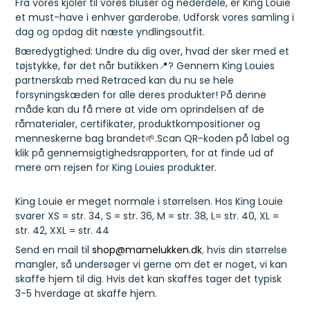
Fra vores kjoler til vores bluser og nederdele, er King Louie
et must-have i enhver garderobe. Udforsk vores samling i
dag og opdag dit næste yndlingsoutfit.
Bæredygtighed: Undre du dig over, hvad der sker med et
tøjstykke, før det når butikken📍? Gennem King Louies
partnerskab med Retraced kan du nu se hele
forsyningskæden for alle deres produkter! På denne
måde kan du få mere at vide om oprindelsen af de
råmaterialer, certifikater, produktkompositioner og
menneskerne bag brandet🌱.Scan QR-koden på label og
klik på gennemsigtighedsrapporten, for at finde ud af
mere om rejsen for King Louies produkter.
King Louie er meget normale i størrelsen. Hos King Louie
svarer XS = str. 34, S = str. 36, M = str. 38, L= str. 40, XL =
str. 42, XXL = str. 44
Send en mail til
shop@mamelukken.dk
,
hvis din størrelse
mangler, så undersøger vi gerne om det er noget, vi kan
skaffe hjem til dig. Hvis det kan skaffes tager det typisk
3-5 hverdage at skaffe hjem.