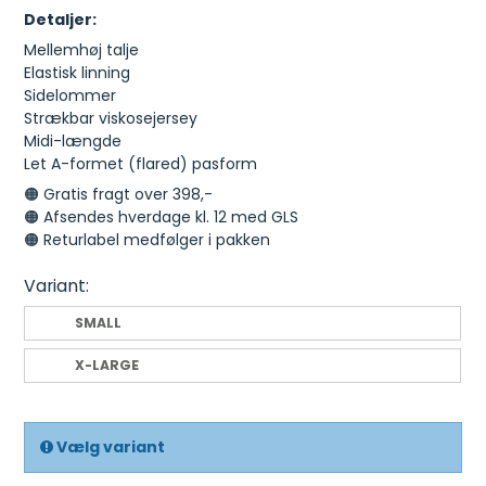
Detaljer:
Mellemhøj talje
Elastisk linning
Sidelommer
Strækbar viskosejersey
Midi-længde
Let A-formet (flared) pasform
🟠 Gratis fragt over 398,-
🟠 Afsendes hverdage kl. 12 med GLS
🟠 Returlabel medfølger i pakken
Variant:
SMALL
X-LARGE
Vælg variant