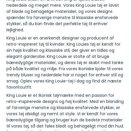
nederdele og meget mere. Vores King Louie tøj er lavet
af bløde og behagelige materialer, og vores designs
spænder fra farverige mønstre til klassiske ensfarvede
stykker, så du kan finde det perfekte tøj til enhver
lejlighed.
King Louie er en anerkendt designer og producent af
retro-inspireret tøj til kvinder. King Louies tøj er kendt for
sin høje kvalitet og klassiske stil, der giver en tidløs og
elegant garderobe. King Louie er stolte af at bruge
bæredygtige materialer, og deres tøj er skabt med tanke
på både kvalitet og miljø. Fra vores ikoniske kjoler til vores
trendy bluser og nederdele har vi noget for enhver stil og
smag. Oplev vores King Louie-tøj i dag og find dit næste
favoritoutfit.
King Louie er et ikonisk tøjmærke med en passion for
retro-inspirerede designs og høj kvalitet. Med en blanding
af farverige mønstre og klassiske ensfarvede stykker, er
vores tøj alsidigt og nemt at style. Vi er kendt for vores
bæredygtige tilgang og bruger kun de bedste materialer
til vores tøj, så det føles blødt og behageligt mod din hud.