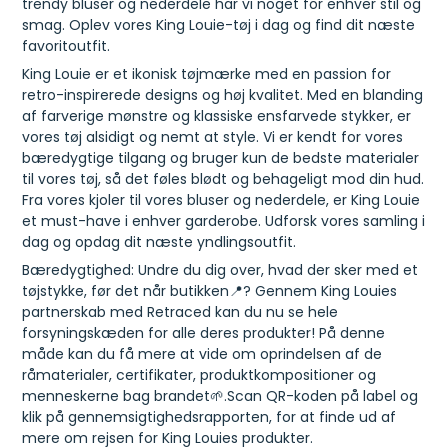
trendy bluser og nederdele har vi noget for enhver stil og
smag. Oplev vores King Louie-tøj i dag og find dit næste
favoritoutfit.
King Louie er et ikonisk tøjmærke med en passion for
retro-inspirerede designs og høj kvalitet. Med en blanding
af farverige mønstre og klassiske ensfarvede stykker, er
vores tøj alsidigt og nemt at style. Vi er kendt for vores
bæredygtige tilgang og bruger kun de bedste materialer
til vores tøj, så det føles blødt og behageligt mod din hud.
Fra vores kjoler til vores bluser og nederdele, er King Louie
et must-have i enhver garderobe. Udforsk vores samling i
dag og opdag dit næste yndlingsoutfit.
Bæredygtighed: Undre du dig over, hvad der sker med et
tøjstykke, før det når butikken📍? Gennem King Louies
partnerskab med Retraced kan du nu se hele
forsyningskæden for alle deres produkter! På denne
måde kan du få mere at vide om oprindelsen af de
råmaterialer, certifikater, produktkompositioner og
menneskerne bag brandet🌱.Scan QR-koden på label og
klik på gennemsigtighedsrapporten, for at finde ud af
mere om rejsen for King Louies produkter.