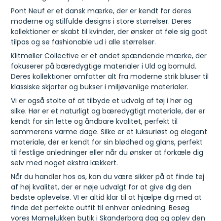
Pont Neuf er et dansk mærke, der er kendt for deres
moderne og stilfulde designs i store størrelser. Deres
kollektioner er skabt til kvinder, der ønsker at føle sig godt
tilpas og se fashionable ud i alle størrelser.
Klitmøller Collective er et andet spændende mærke, der
fokuserer på bæredygtige materialer i Uld og bomuld.
Deres kollektioner omfatter alt fra moderne strik bluser til
klassiske skjorter og bukser i miljøvenlige materialer.
Vi er også stolte af at tilbyde et udvalg af tøj i hør og
silke. Hør er et naturligt og bæredygtigt materiale, der er
kendt for sin lette og åndbare kvalitet, perfekt til
sommerens varme dage. Silke er et luksuriøst og elegant
materiale, der er kendt for sin blødhed og glans, perfekt
til festlige anledninger eller når du ønsker at forkæle dig
selv med noget ekstra lækkert.
Når du handler hos os, kan du være sikker på at finde tøj
af høj kvalitet, der er nøje udvalgt for at give dig den
bedste oplevelse. VI er altid klar til at hjælpe dig med at
finde det perfekte outfit til enhver anledning. Besøg
vores Mamelukken butik i Skanderborg dag og oplev den