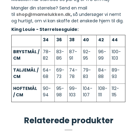
Mangler din størrelse? Send en mail
til
shop@mamelukken.dk
,
så undersøger vi nemt
og hurtigt, om vi kan skaffe det ønskede hjem til dig.
King Louie - Størrelsesguide:
34
36
38
40
42
44
BRYSTMÅL /
78-
83-
87-
92-
96-
100-
CM
82
86
91
95
99
103
TALJEMÅL /
64-
69-
74-
79-
84-
89-
CM
68
73
78
83
88
93
HOFTEMÅL
90-
95-
99-
104-
108-
112-
/ CM
94
98
103
107
111
115
Relaterede produkter