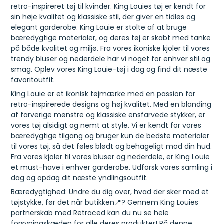
retro-inspireret tøj til kvinder. King Louies tøj er kendt for
sin høje kvalitet og klassiske stil, der giver en tidløs og
elegant garderobe. King Louie er stolte af at bruge
bæredygtige materialer, og deres tøj er skabt med tanke
på både kvalitet og miljø. Fra vores ikoniske kjoler til vores
trendy bluser og nederdele har vi noget for enhver stil og
smag. Oplev vores King Louie-tøj i dag og find dit næste
favoritoutfit.
King Louie er et ikonisk tøjmærke med en passion for
retro-inspirerede designs og høj kvalitet. Med en blanding
af farverige mønstre og klassiske ensfarvede stykker, er
vores tøj alsidigt og nemt at style. Vi er kendt for vores
bæredygtige tilgang og bruger kun de bedste materialer
til vores tøj, så det føles blødt og behageligt mod din hud.
Fra vores kjoler til vores bluser og nederdele, er King Louie
et must-have i enhver garderobe. Udforsk vores samling i
dag og opdag dit næste yndlingsoutfit.
Bæredygtighed: Undre du dig over, hvad der sker med et
tøjstykke, før det når butikken📍? Gennem King Louies
partnerskab med Retraced kan du nu se hele
forsyningskæden for alle deres produkter! På denne