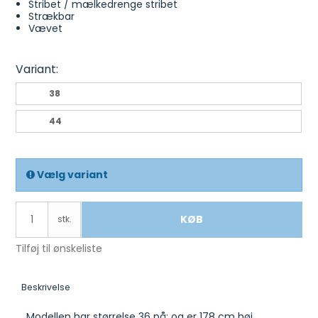
Stribet / mælkedrenge stribet
Strækbar
Vævet
Variant:
38
44
Vælg variant
KØB
stk.
Tilføj til ønskeliste
Beskrivelse
Modellen har størrelse 36 på: og er 178 cm høj.