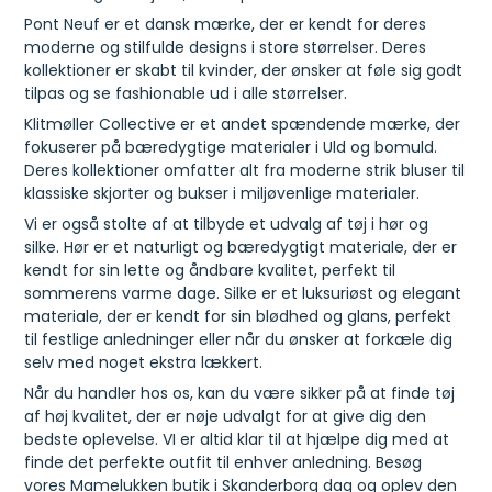
Pont Neuf er et dansk mærke, der er kendt for deres
moderne og stilfulde designs i store størrelser. Deres
kollektioner er skabt til kvinder, der ønsker at føle sig godt
tilpas og se fashionable ud i alle størrelser.
Klitmøller Collective er et andet spændende mærke, der
fokuserer på bæredygtige materialer i Uld og bomuld.
Deres kollektioner omfatter alt fra moderne strik bluser til
klassiske skjorter og bukser i miljøvenlige materialer.
Vi er også stolte af at tilbyde et udvalg af tøj i hør og
silke. Hør er et naturligt og bæredygtigt materiale, der er
kendt for sin lette og åndbare kvalitet, perfekt til
sommerens varme dage. Silke er et luksuriøst og elegant
materiale, der er kendt for sin blødhed og glans, perfekt
til festlige anledninger eller når du ønsker at forkæle dig
selv med noget ekstra lækkert.
Når du handler hos os, kan du være sikker på at finde tøj
af høj kvalitet, der er nøje udvalgt for at give dig den
bedste oplevelse. VI er altid klar til at hjælpe dig med at
finde det perfekte outfit til enhver anledning. Besøg
vores Mamelukken butik i Skanderborg dag og oplev den