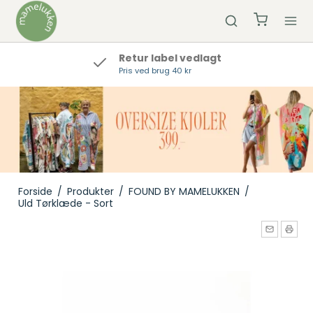
Hurtig Levering
Bestil inden kl 12 og vi sender samme dag
Forside
/
Produkter
/
FOUND BY MAMELUKKEN
/
Uld Tørklæde - Sort