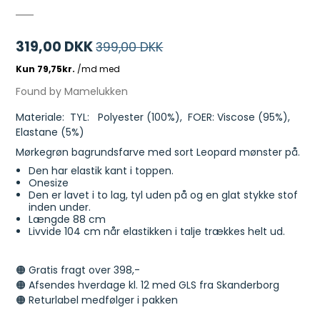
319,00 DKK
399,00 DKK
Found by Mamelukken
Materiale: TYL: Polyester (100%), FOER: Viscose (95%),
Elastane (5%)
Mørkegrøn bagrundsfarve med sort Leopard mønster på.
Den har elastik kant i toppen.
Onesize
Den er lavet i to lag, tyl uden på og en glat stykke stof
inden under.
Længde 88 cm
Livvide 104 cm når elastikken i talje trækkes helt ud.
🟠 Gratis fragt over 398,-
🟠 Afsendes hverdage kl. 12 med GLS fra Skanderborg
🟠 Returlabel medfølger i pakken