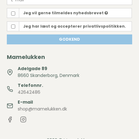
Jeg vil gerne tilmeldes nyhedsbrevet
Jeg har læst og accepterer privatlivspolitikken.
GODKEND
Mamelukken
Adelgade 89
8660 Skanderborg, Denmark
Telefonnr.
42642486
E-mail
shop@mamelukken.dk