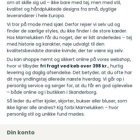
om at skille sig ud – ikke bare med tøj, men med stil,
kvalitet og håndplukkede designs fra små, dygtige
leverandører i hele Europa.
Vi tror på mode med sjæl. Derfor rejser vi selv ud og
finder de særlige styles, du ikke finder i de store kæder.
Hos Mamelukken får du noget, der er lidt anderledes – tøj
med historie og karakter, nøje udvalgt til den
kvalitetsbevidste danske kvinde, der tør være sig selv.
Du kan shoppe nemt og sikkert online på vores webshop,
hvor vi tilbyder
fri fragt ved køb over 398 kr.
, hurtig
levering og daglig afsendelse. Det betyder, at du ofte har
dit nye yndlingstøj allerede næste hverdag. Vi går op i
personlig service og sørger for, at du får en god oplevelse
– både online og i butikken i Skanderborg.
Så leder du efter kjoler, skjorter, bukser eller bluser, som
ikke ligner alle andres? Kig forbi Mamelukken – hvor
personlig stil og unikke fund mødes.
Din konto