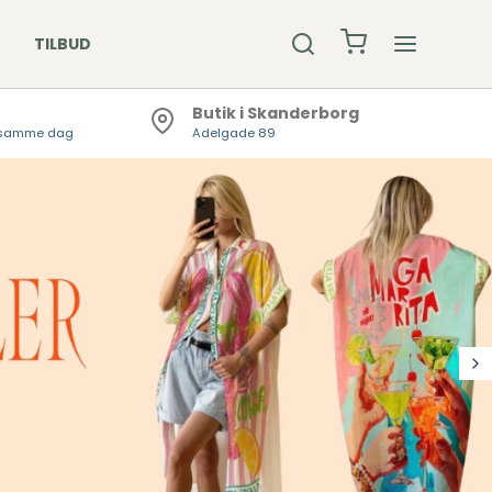
TILBUD
Butik i Skanderborg
er samme dag
Adelgade 89
R & BEANIE
ØMPER
KLÆDER
DSKER /
DLEDSVARMER
KKER