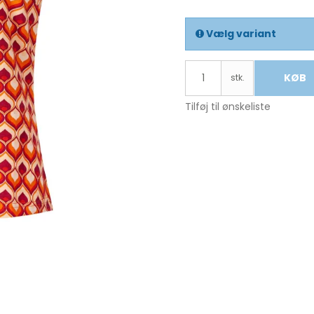
Vælg variant
KØB
stk.
Tilføj til ønskeliste