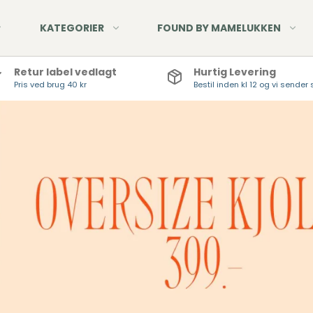
KATEGORIER
FOUND BY MAMELUKKEN
Retur label vedlagt
Hurtig Levering
Pris ved brug 40 kr
Bestil inden kl 12 og vi send
Nyheder - Pont Neuf
Denim Jeans
Udsalg - Pont Neuf
Fløjlsbukser
Hør - Pont Neuf
Twill Jeans
Tøj - Hør, viskose &
HUE
bomuld
STR
TØR
HAN
HÅN
SMY