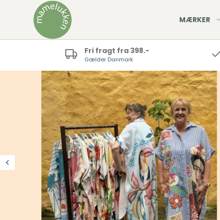
MÆRKER
Fri fragt fra 398.-
Gælder Danmark
rter
agter