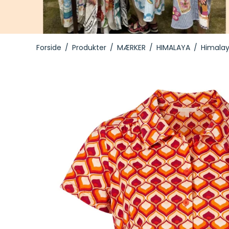
Toppe
Leggings
Forside
/
Produkter
/
MÆRKER
/
HIMALAYA
/
Himalay