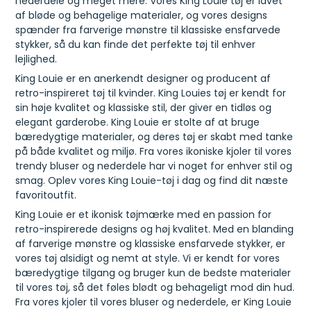
nederdele og meget mere. Vores King Louie tøj er lavet
af bløde og behagelige materialer, og vores designs
spænder fra farverige mønstre til klassiske ensfarvede
stykker, så du kan finde det perfekte tøj til enhver
lejlighed.
King Louie er en anerkendt designer og producent af
retro-inspireret tøj til kvinder. King Louies tøj er kendt for
sin høje kvalitet og klassiske stil, der giver en tidløs og
elegant garderobe. King Louie er stolte af at bruge
bæredygtige materialer, og deres tøj er skabt med tanke
på både kvalitet og miljø. Fra vores ikoniske kjoler til vores
trendy bluser og nederdele har vi noget for enhver stil og
smag. Oplev vores King Louie-tøj i dag og find dit næste
favoritoutfit.
King Louie er et ikonisk tøjmærke med en passion for
retro-inspirerede designs og høj kvalitet. Med en blanding
af farverige mønstre og klassiske ensfarvede stykker, er
vores tøj alsidigt og nemt at style. Vi er kendt for vores
bæredygtige tilgang og bruger kun de bedste materialer
til vores tøj, så det føles blødt og behageligt mod din hud.
Fra vores kjoler til vores bluser og nederdele, er King Louie