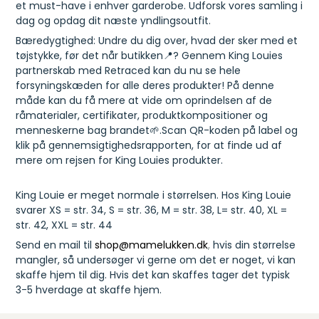
et must-have i enhver garderobe. Udforsk vores samling i
dag og opdag dit næste yndlingsoutfit.
Bæredygtighed: Undre du dig over, hvad der sker med et
tøjstykke, før det når butikken📍? Gennem King Louies
partnerskab med Retraced kan du nu se hele
forsyningskæden for alle deres produkter! På denne
måde kan du få mere at vide om oprindelsen af de
råmaterialer, certifikater, produktkompositioner og
menneskerne bag brandet🌱.Scan QR-koden på label og
klik på gennemsigtighedsrapporten, for at finde ud af
mere om rejsen for King Louies produkter.
King Louie er meget normale i størrelsen. Hos King Louie
svarer XS = str. 34, S = str. 36, M = str. 38, L= str. 40, XL =
str. 42, XXL = str. 44
Send en mail til
shop@mamelukken.dk
,
hvis din størrelse
mangler, så undersøger vi gerne om det er noget, vi kan
skaffe hjem til dig. Hvis det kan skaffes tager det typisk
3-5 hverdage at skaffe hjem.