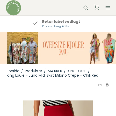
Hurtig Levering
Bestil inden kl 12 og vi sender samme dag
Forside
/
Produkter
/
MÆRKER
/
KING LOUIE
/
King Louie - Juno Midi Skirt Milano Crepe - Chili Red