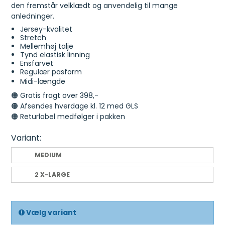
den fremstår velklædt og anvendelig til mange
anledninger.
Jersey-kvalitet
Stretch
Mellemhøj talje
Tynd elastisk linning
Ensfarvet
Regulær pasform
Midi-længde
🟠 Gratis fragt over 398,-
🟠 Afsendes hverdage kl. 12 med GLS
🟠 Returlabel medfølger i pakken
Variant:
MEDIUM
2 X-LARGE
Vælg variant