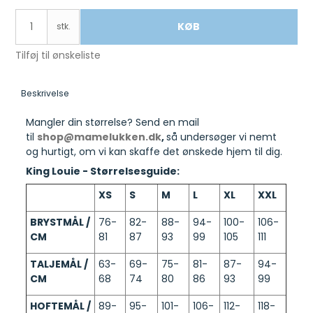
KØB
stk.
Tilføj til ønskeliste
Beskrivelse
Mangler din størrelse? Send en mail
til
shop@mamelukken.dk
,
så undersøger vi nemt
og hurtigt, om vi kan skaffe det ønskede hjem til dig.
King Louie - Størrelsesguide:
XS
S
M
L
XL
XXL
BRYSTMÅL /
76-
82-
88-
94-
100-
106-
CM
81
87
93
99
105
111
TALJEMÅL /
63-
69-
75-
81-
87-
94-
CM
68
74
80
86
93
99
HOFTEMÅL /
89-
95-
101-
106-
112-
118-