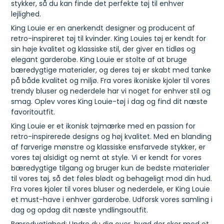
stykker, så du kan finde det perfekte tøj til enhver
lejlighed.
King Louie er en anerkendt designer og producent af
retro-inspireret tøj til kvinder. King Louies tøj er kendt for
sin høje kvalitet og klassiske stil, der giver en tidløs og
elegant garderobe. King Louie er stolte af at bruge
bæredygtige materialer, og deres tøj er skabt med tanke
på både kvalitet og miljø. Fra vores ikoniske kjoler til vores
trendy bluser og nederdele har vi noget for enhver stil og
smag. Oplev vores King Louie-tøj i dag og find dit næste
favoritoutfit.
King Louie er et ikonisk tøjmærke med en passion for
retro-inspirerede designs og høj kvalitet. Med en blanding
af farverige mønstre og klassiske ensfarvede stykker, er
vores tøj alsidigt og nemt at style. Vi er kendt for vores
bæredygtige tilgang og bruger kun de bedste materialer
til vores tøj, så det føles blødt og behageligt mod din hud.
Fra vores kjoler til vores bluser og nederdele, er King Louie
et must-have i enhver garderobe. Udforsk vores samling i
dag og opdag dit næste yndlingsoutfit.
Bæredygtighed: Undre du dig over, hvad der sker med et