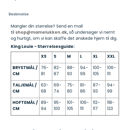
Beskrivelse
Mangler din størrelse? Send en mail
til
shop@mamelukken.dk
,
så undersøger vi nemt
og hurtigt, om vi kan skaffe det ønskede hjem til dig.
King Louie - Størrelsesguide:
XS
S
M
L
XL
XXL
BRYSTMÅL /
76-
82-
88-
94-
100-
106-
CM
81
87
93
99
105
111
TALJEMÅL /
63-
69-
75-
81-
87-
94-
CM
68
74
80
86
93
99
HOFTEMÅL /
89-
95-
101-
106-
112-
118-
CM
94
100
105
111
117
123