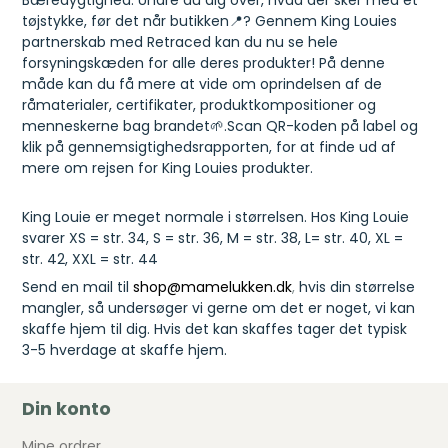
tøjstykke, før det når butikken📍? Gennem King Louies
partnerskab med Retraced kan du nu se hele
forsyningskæden for alle deres produkter! På denne
måde kan du få mere at vide om oprindelsen af de
råmaterialer, certifikater, produktkompositioner og
menneskerne bag brandet🌱.Scan QR-koden på label og
klik på gennemsigtighedsrapporten, for at finde ud af
mere om rejsen for King Louies produkter.
King Louie er meget normale i størrelsen. Hos King Louie
svarer XS = str. 34, S = str. 36, M = str. 38, L= str. 40, XL =
str. 42, XXL = str. 44
Send en mail til
shop@mamelukken.dk
,
hvis din størrelse
mangler, så undersøger vi gerne om det er noget, vi kan
skaffe hjem til dig. Hvis det kan skaffes tager det typisk
3-5 hverdage at skaffe hjem.
Din konto
Mine ordrer