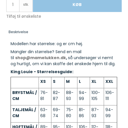
KØB
stk.
Tilføj til ønskeliste
Beskrivelse
Modellen har størrelse: og er cm høj.
Mangler din størrelse? Send en mail
til
shop@mamelukken.dk
,
så undersøger vi nemt
og hurtigt, om vi kan skaffe det ønskede hjem til dig.
King Louie - Størrelsesguide:
XS
S
M
L
XL
XXL
BRYSTMÅL /
76-
82-
88-
94-
100-
106-
CM
81
87
93
99
105
111
TALJEMÅL /
63-
69-
75-
81-
87-
94-
CM
68
74
80
86
93
99
HOFTEMÅL /
89-
95-
101-
106-
112-
118-