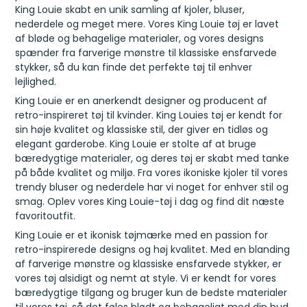
King Louie skabt en unik samling af kjoler, bluser,
nederdele og meget mere. Vores King Louie tøj er lavet
af bløde og behagelige materialer, og vores designs
spænder fra farverige mønstre til klassiske ensfarvede
stykker, så du kan finde det perfekte tøj til enhver
lejlighed.
King Louie er en anerkendt designer og producent af
retro-inspireret tøj til kvinder. King Louies tøj er kendt for
sin høje kvalitet og klassiske stil, der giver en tidløs og
elegant garderobe. King Louie er stolte af at bruge
bæredygtige materialer, og deres tøj er skabt med tanke
på både kvalitet og miljø. Fra vores ikoniske kjoler til vores
trendy bluser og nederdele har vi noget for enhver stil og
smag. Oplev vores King Louie-tøj i dag og find dit næste
favoritoutfit.
King Louie er et ikonisk tøjmærke med en passion for
retro-inspirerede designs og høj kvalitet. Med en blanding
af farverige mønstre og klassiske ensfarvede stykker, er
vores tøj alsidigt og nemt at style. Vi er kendt for vores
bæredygtige tilgang og bruger kun de bedste materialer
til vores tøj, så det føles blødt og behageligt mod din hud.