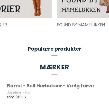
IER
FOUND BY MAMELUKKEN
Populære produkter
MÆRKER
Barrel - Bell Hørbukser - Vælg farve
Josefine - Hør
fbm-366-2