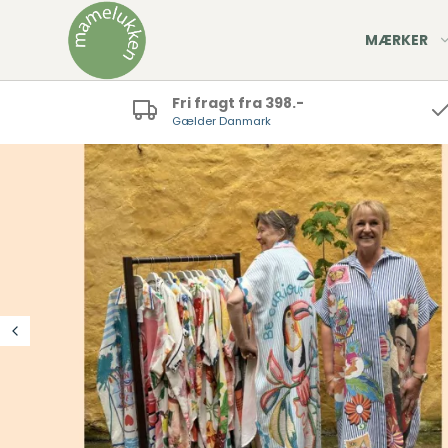
MÆRKER
Fri fragt fra 398.-
Gælder Danmark
rter
agter