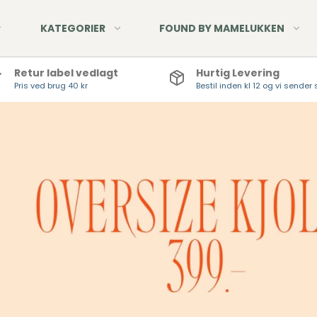
KATEGORIER
FOUND BY MAMELUKKEN
Retur label vedlagt
Hurtig Levering
Pris ved brug 40 kr
Bestil inden kl 12 og vi send
Nyheder - Pont Neuf
Denim Jeans
Udsalg - Pont Neuf
Fløjlsbukser
Hør - Pont Neuf
Twill Jeans
Tøj - Hør, viskose &
HUE
bomuld
STR
TØR
HAN
HÅN
SMY