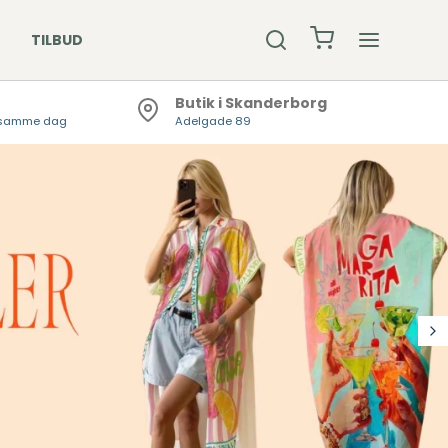
TILBUD
Butik i Skanderborg
er samme dag
Adelgade 89
R & BEANIE
ØMPER
KLÆDER
DSKER /
DLEDSVARMER
KKER