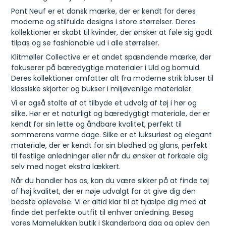
Pont Neuf er et dansk mærke, der er kendt for deres
moderne og stilfulde designs i store størrelser. Deres
kollektioner er skabt til kvinder, der ønsker at føle sig godt
tilpas og se fashionable ud i alle størrelser.
Klitmøller Collective er et andet spændende mærke, der
fokuserer på bæredygtige materialer i Uld og bomuld.
Deres kollektioner omfatter alt fra moderne strik bluser til
klassiske skjorter og bukser i miljøvenlige materialer.
Vi er også stolte af at tilbyde et udvalg af tøj i hør og
silke. Hør er et naturligt og bæredygtigt materiale, der er
kendt for sin lette og åndbare kvalitet, perfekt til
sommerens varme dage. Silke er et luksuriøst og elegant
materiale, der er kendt for sin blødhed og glans, perfekt
til festlige anledninger eller når du ønsker at forkæle dig
selv med noget ekstra lækkert.
Når du handler hos os, kan du være sikker på at finde tøj
af høj kvalitet, der er nøje udvalgt for at give dig den
bedste oplevelse. VI er altid klar til at hjælpe dig med at
finde det perfekte outfit til enhver anledning. Besøg
vores Mamelukken butik i Skanderborg dag og oplev den