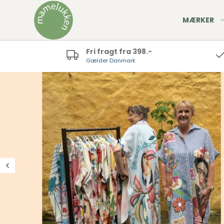
MÆRKER
Fri fragt fra 398.-
Gælder Danmark
rter
agter