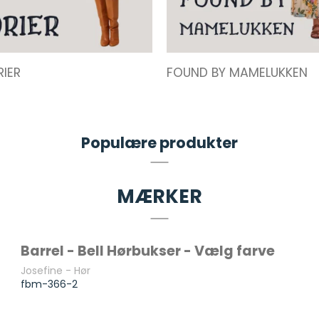
IER
FOUND BY MAMELUKKEN
Populære produkter
MÆRKER
Barrel - Bell Hørbukser - Vælg farve
Josefine - Hør
fbm-366-2