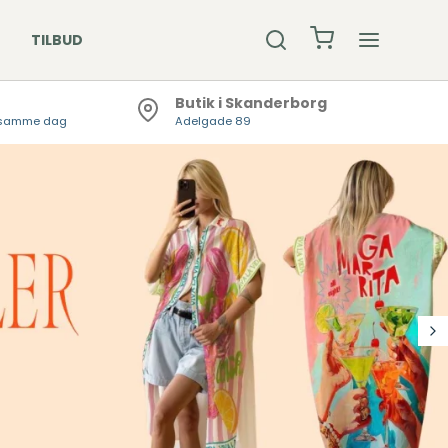
TILBUD
Butik i Skanderborg
er samme dag
Adelgade 89
R & BEANIE
ØMPER
KLÆDER
DSKER /
DLEDSVARMER
KKER