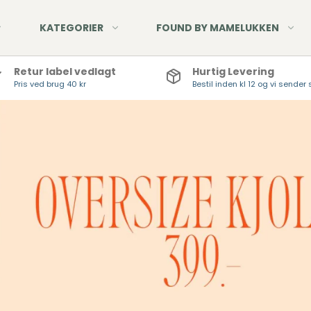
KATEGORIER
FOUND BY MAMELUKKEN
Retur label vedlagt
Hurtig Levering
Pris ved brug 40 kr
Bestil inden kl 12 og vi send
Nyheder - Pont Neuf
Denim Jeans
Udsalg - Pont Neuf
Fløjlsbukser
Hør - Pont Neuf
Twill Jeans
Tøj - Hør, viskose &
HUE
bomuld
STR
TØR
HAN
HÅN
SMY